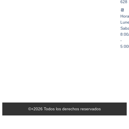
628
📆
Hora
Lune
Sab
8:0
-
5:0
©+2026 Todos los derechos reservados