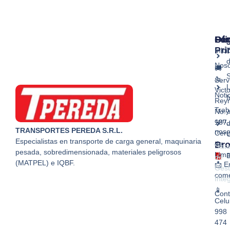
Ser
Pág
Ofi
Pri
Inici
T
Noso
🚚
S
Jr.
Serv
L
Vict
Noti
I
Reyn
Trab
No.
A
con
187,
TRANSPORTES PEREDA S.R.L.
noso
Cer
Especialistas en transporte de carga general, maquinaria
Br
de
Sist
pesada, sobredimensionada, materiales peligrosos
Lima
de
(MATPEL) e IQBF.
📩 E
Gest
come
Inte
📱
Cont
Celu
998
474